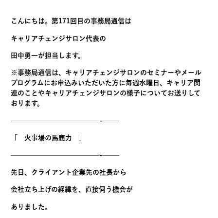
こんにちは。第171回目の
事務
局
通信
は
キャリアチェンジサロン代表の
田中勇一が担当します。
※
事務
局
通信
は、
キャリアチェンジサロンのセミナーやメール
プログラムにお申込み
いただいた方に毎週水曜日、
キャリア関
連のことやキャリアチェンジサロンの様子についてお送
りして
おります。
——————————
———-
——–
「 火事場の馬鹿力 」
——————————
———-
——–
先日、クライアント企業先の社長から
会社立ち上げの経緯を、直接伺う機会が
ありました。