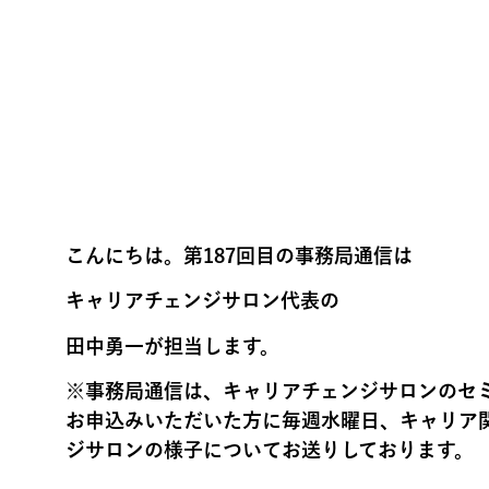
こんにちは。第187回目の
事務
局
通信
は
キャリアチェンジサロン代表の
田中勇一が担当します。
※
事務
局
通信
は、
キャリアチェンジサロンのセ
お申込み
いただいた方に毎週水曜日、
キャリア
ジサロンの様子についてお送
りしております。