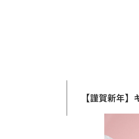
【謹賀新年】キ