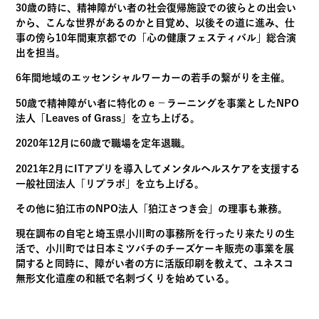
30歳の時に、精神障がい者の社会復帰施設での彼らとの出会い
から、こんな世界があるのかと目覚め、以後その道に進み、仕
事の傍ら10年間東京都での「心の健康フェスティバル」総合演
出を担当。
6年間地域のエッセンシャルワーカーの若手の繋がりを主催。
50歳で精神障がい者に特化のｅ－ラーニングを事業としたNPO
法人「Leaves of Grass」を立ち上げる。
2020年12月に60歳で職場を定年退職。
2021年2月にITアプリを導入してメンタルヘルスケアを支援する
一般社団法人「リプラボ」を立ち上げる。
その他に狛江市のNPO法人「狛江さつき会」の理事も兼務。
現在調布の自宅と埼玉県小川町の事務所を行ったり来たりの生
活で、小川町では日本ミツバチのチーズケーキ販売の事業を展
開すると同時に、障がい者の方に活版印刷を教えて、ユネスコ
無形文化遺産の和紙で名刺づくりを始めている。