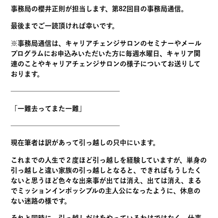
事務
局
の櫻井正則が担当します、第82回目の
事務
局
通信
。
最後までご一読頂ければ幸いです。
※
事務
局
通信
は、
キャリアチェンジサロンのセミナーやメール
プログラムにお申込み
いただいた方に毎週水曜日、
キャリア関
連のことやキャリアチェンジサロンの様子についてお送
りして
おります。
————————————————
「一難去ってまた一難」
————————————————
現在筆者は訳があって引っ越しの只中にいます。
これまでの人生で２度ほど引っ越しを経験していますが、
単身の
引っ越しと違い家族の引っ越しとなると、
できればもうしたく
ないと思うほど色々な出来事が出ては消え、
出ては消え、
まる
でミッションインポッシブルの主人公になったように、
休息の
ない迷路の様です。