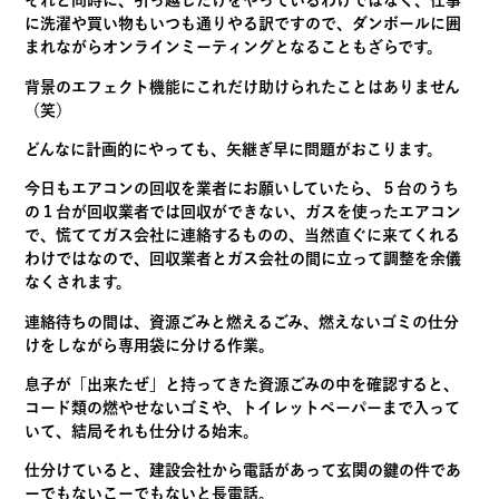
それと同時に、引っ越しだけをやっているわけではなく、
仕事
に洗濯や買い物もいつも通りやる訳ですので、
ダンボールに囲
まれながらオンラインミーティングとなることもざ
らです。
背景のエフェクト機能にこれだけ助けられたことはありません
（
笑）
どんなに計画的にやっても、矢継ぎ早に問題がおこります。
今日もエアコンの回収を業者にお願いしていたら、
５台のうち
の１台が回収業者では回収ができない、
ガスを使ったエアコン
で、慌ててガス会社に連絡するものの、
当然直ぐに来てくれる
わけではなので、
回収業者とガス会社の間に立って調整を余儀
なくされます。
連絡待ちの間は、資源ごみと燃えるごみ、
燃えないゴミの仕分
けをしながら専用袋に分ける作業。
息子が「出来たぜ」と持ってきた資源ごみの中を確認すると、
コード類の燃やせないゴミや、
トイレットペーパーまで入って
いて、結局それも仕分ける始末。
仕分けていると、
建設会社から電話があって玄関の鍵の件であ
ーでもないこーでもな
いと長電話。