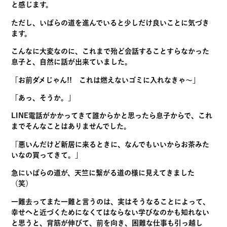
と感じます。
ただし、
いばらの道を進んでいると少しだけ良いことに気づき
ます。
こんなに大変なのに、
これまで殆ど会話することすらなかった
息子と、
自然に話が出来ていました。
「お前ダメじゃん!! これは燃えないゴミに入れなきゃ～」
「あっ、そうか。」
LINE電話がかかってきて誰からかと思ったら息子からで、
これ
までそんなことはありませんでした。
「悪いんだけど新居に来るときに、
なんでもいいからお茶みた
いなの買ってきて。」
急にいばらの道が、天竺に繋がる道の様に見えてきました
（笑）
一難去ってまた一難と言うのは、実はそうなることによって、
幸せへと近づくためになくてはならない学びなのかも知れない
と思
うと、背筋が伸びて、前を向き、困難な仕事も引っ越し