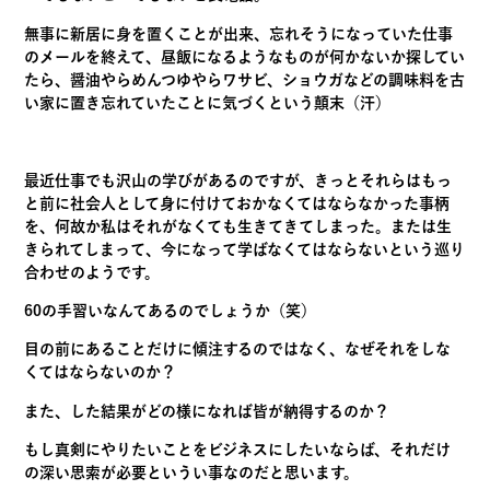
無事に新居に身を置くことが出来、
忘れそうになっていた仕事
のメールを終えて、
昼飯になるようなものが何かないか探してい
たら、
醤油やらめんつゆやらワサビ、
ショウガなどの調味料を古
い家に置き忘れていたことに気づくとい
う顛末（汗）
最近仕事でも沢山の学びがあるのですが、
きっとそれらはもっ
と前に社会人として身に付けておかなくてはな
らなかった事柄
を、
何故か私はそれがなくても生きてきてしまった。
または生
きられてしまって、
今になって学ばなくてはならないという巡り
合わせのようです。
60の手習いなんてあるのでしょうか（笑）
目の前にあることだけに傾注するのではなく、
なぜそれをしな
くてはならないのか？
また、した結果がどの様になれば皆が納得するのか？
もし真剣にやりたいことをビジネスにしたいならば、
それだけ
の深い思索が必要というい事なのだと思います。