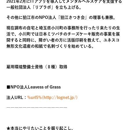
2021年2月にITアプリを導入してメンタルヘルスケアを支援する
一般社団法人「リプラボ」を立ち上げる。
その他に狛江市のNPO法人「狛江さつき会」の理事も兼務。
現在調布の自宅と埼玉県小川町の事務所を行ったり来たりの生
活で、小川町では日本ミツバチのチーズケーキ販売の事業を展
開すると同時に、障がい者の方に活版印刷を教えて、ユネスコ
無形文化遺産の和紙で名刺づくりを始めている。
雇用環境整備士資格（Ⅱ種）取得
■NPO法人Leavess of Grass
法人URL：
%url5%(http://lognet.jp/)
―――――――――――――――
★本当にやりたいことを掘り起こし、